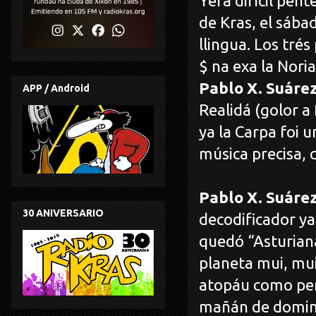
Yera difícil pen
de Kras, el sába
llingua. Los tré
$ na exa la Nori
Pablo X. Suáre
APP / Android
Realidá (golor a
ya la Carpa foi 
música precisa, 
Pablo X. Suáre
30 ANIVERSARIO
decodificador ya
quedó “Asturiana
planeta mui, mui
atopáu como per
mañán de domin