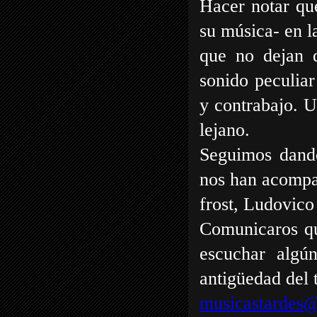
Hacer notar que
su música- en la
que no dejan d
sonido peculia
y contrabajo. U
lejano.
Seguimos dando
nos han acompañ
frost, Ludovico
Comunicaros qu
escuchar algú
antigüedad del 
musicastardes@