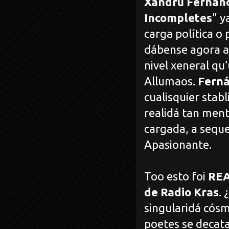
Xandru Fernán
Incompletes
” y
carga política o
dábense agora al
nivel xeneral qu’
Allumaos.
Fern
cualisquier stab
realidá tan ment
cargada, a seques
Apasionante.
Too esto foi
RE
de Radio Kras
. 
singularidá cósm
poetes se decata