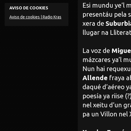
Esi mundu ye’l m
AVISO DE COOKIES
presentáu pela s
Aviso de cookies | Radio Kras
xera de
Suburbi
llugar na Llitera
La voz de
Migue
mázcares ya’l m
Nun hai requexu a
Allende
fraya a
daqué d’aéreo ya
poesía ya riise (
nel xeitu d’un gr
pa un Villon nel 