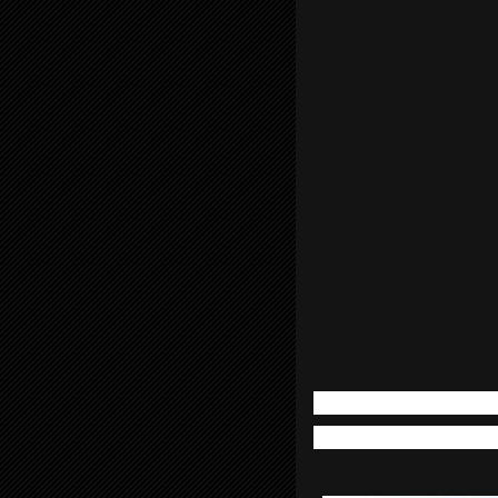
Throbbing Gristle 
¡Zas! Trío – Gene