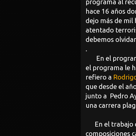
programa al recu
hace 16 años don
dejo más de mil 
atentado terrori
debemos olvida
.
En el progr
el programa le 
refiero a
Rodrig
que desde el añ
junto a
Pedro A
una carrera plag
En el trabajo q
composiciones ca