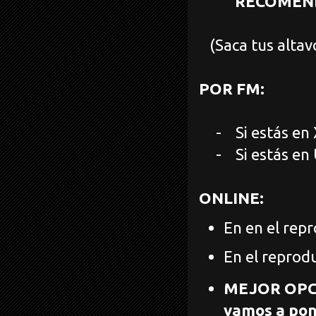
RECOMEND
(Saca tus altav
POR FM:
-
Si estás en
-
Si estás en
ONLINE:
En en el rep
En el reprod
MEJOR OPCIÓ
vamos a pon