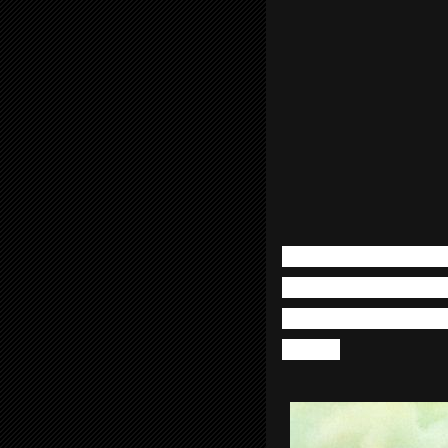
Las Barbas Indómi
Riquelme & Fernan
Cordero & Pepo Gal
Zimpel