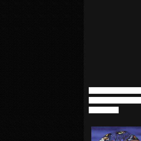
Lana Trio with So
– YOR – Sculpture 
Mark Hollis