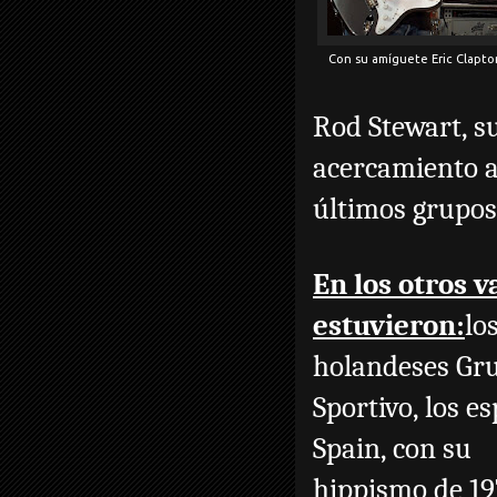
Con su amíguete Eric Clapton
Rod Stewart, s
acercamiento al
últimos grupos,
En los otros 
estuvieron:
lo
holandeses Gr
Sportivo, los e
Spain, con su
hippismo de 197