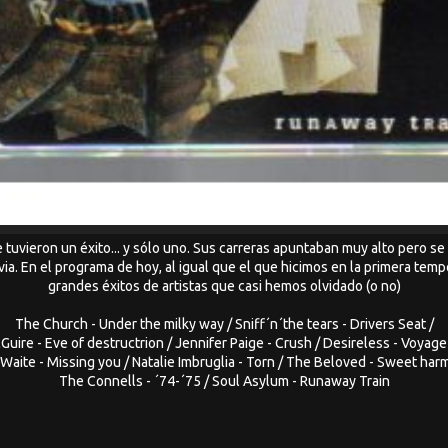
e tuvieron un éxito... y sólo uno. Sus carreras apuntaban muy alto pero s
uvia. En el programa de hoy, al igual que el que hicimos en la primera te
grandes éxitos de artistas que casi hemos olvidado (o no)
The Church - Under the milky way / Sniff´n´the tears - Drivers Seat /
Guire - Eve of destructrion / Jennifer Paige - Crush / Desireless - Voyage
Waite - Missing you / Natalie Imbruglia - Torn / The Beloved - Sweet har
The Connells - ´74-´75 / Soul Asylum - Runaway Train