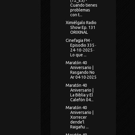
(T2_E3) -
Cuando tienes
problemas
con t...
Ximiélgalo Radio
Show Ep. 131
ORIXINAL
Cinefagia FM ·
Episodio 335 ·
24-10-2025 ·
Lo que ...
Maratón 40
Aniversario |
Rasgando No
Ar 04·10·2025
Maratón 40
Aniversario |
La Biblia y El
Calefón 04...
Maratón 40
Aniversario |
Xorrecer
dende'l
Raigañu ...
Maratón 40