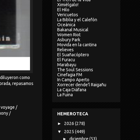
Ximiélgalo!
El Hilo
Vericuetos
La Biblia y el Calefón
Oceánica
Bakanal Musical
Women Riot
Asbury Park
Movida en la cantina
Relieves
El Suañacóptero
El Furacu
Marabayu
The Soul Sessions
Cinefagia FM
e diluyeron como
In Campo Aperto
mporada, repasamos
Xorrecer dende'l Raigañu
La Caja Diáfana
La Fuina
 voyage /
mony /
HEMEROTECA
►
2026
(278)
▼
2025
(449)
►
diciembre
(53)