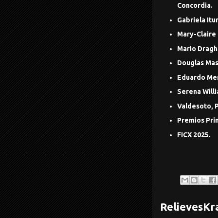
Concordia.
Gabriela Itu
Mary-Claire 
Mario Draghi
Douglas Mass
Eduardo Men
Serena Willi
Valdesoto, P
Premios Pri
FICX 2025.
RelievesKr