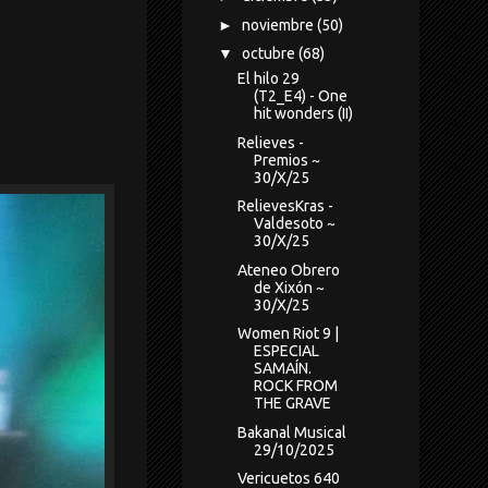
►
noviembre
(50)
▼
octubre
(68)
El hilo 29
(T2_E4) - One
hit wonders (II)
Relieves -
Premios ~
30/X/25
RelievesKras -
Valdesoto ~
30/X/25
Ateneo Obrero
de Xixón ~
30/X/25
Women Riot 9 |
ESPECIAL
SAMAÍN.
ROCK FROM
THE GRAVE
Bakanal Musical
29/10/2025
Vericuetos 640