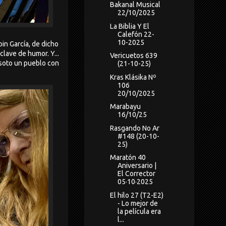
Bakanal Musical
22/10/2025
La Biblia Y El
Calefón 22-
10-2025
in García, de dicho
clave de humor. Y...
Vericuetos 639
esoto un pueblo con
(21-10-25)
Kras Klásika Nº
106
20/10/2025
Marabayu
16/10/25
Rasgando No Ar
#148 (20-10-
25)
Maratón 40
Aniversario |
El Corrector
05·10·2025
El hilo 27 (T2-E2)
- Lo mejor de
la película era
l...