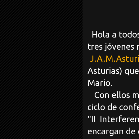
Hola a todos
tres jóvenes
J.A.M.Astur
Asturias) qu
Mario.
Con ellos m
ciclo de con
"II Interfere
encargan de o