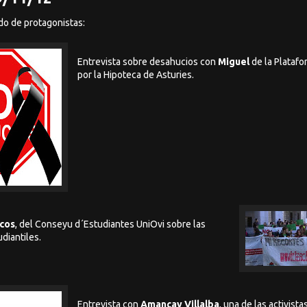
o de protagonistas:
Entrevista sobre desahucios con
Miguel
de la Plataf
por la Hipoteca de Asturies.
cos
, del Conseyu d´Estudiantes UniOvi sobre las
diantiles.
Entrevista con
Amancay Villalba
, una de las activist