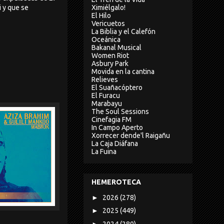
Ximiélgalo!
i y que se
El Hilo
Vericuetos
La Biblia y el Calefón
Oceánica
Bakanal Musical
Women Riot
Asbury Park
Movida en la cantina
Relieves
El Suañacóptero
El Furacu
Marabayu
The Soul Sessions
Cinefagia FM
In Campo Aperto
Xorrecer dende'l Raigañu
La Caja Diáfana
La Fuina
HEMEROTECA
►
2026
(278)
►
2025
(449)
►
2024
(280)