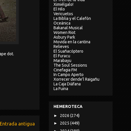
Ximiélgalo!
El Hilo
Vericuetos
La Biblia y el Calefón
Oceánica
Bakanal Musical
Women Riot
Asbury Park
Movida en la cantina
Relieves
El Suañacóptero
ape dot.
El Furacu
Marabayu
The Soul Sessions
Cinefagia FM
In Campo Aperto
Xorrecer dende'l Raigañu
La Caja Diáfana
La Fuina
HEMEROTECA
►
2026
(274)
Entrada antigua
►
2025
(449)
►
2024
(280)