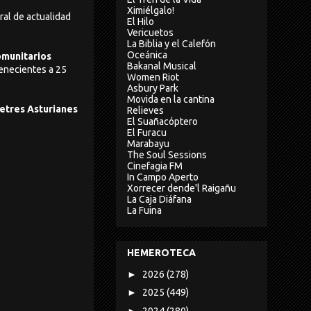
Ximiélgalo!
tral de actualidad
El Hilo
Vericuetos
La Biblia y el Calefón
Oceánica
munitarios
Bakanal Musical
enecientes a 25
Women Riot
Asbury Park
Movida en la cantina
letres Asturianes
Relieves
El Suañacóptero
El Furacu
Marabayu
The Soul Sessions
Cinefagia FM
In Campo Aperto
Xorrecer dende'l Raigañu
La Caja Diáfana
La Fuina
HEMEROTECA
►
2026
(278)
►
2025
(449)
►
2024
(280)