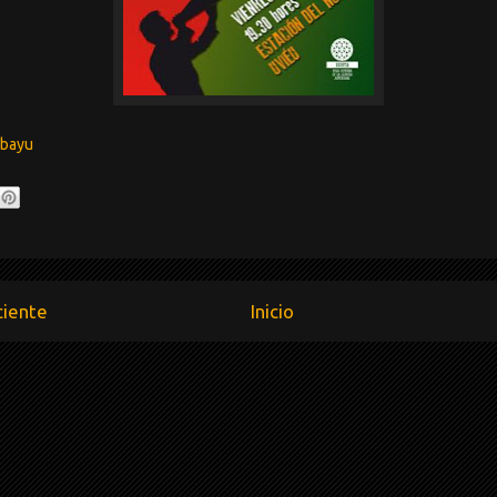
abayu
ciente
Inicio