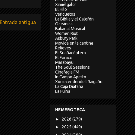
Ximiélgalo!
El Hilo
Vericuetos
La Biblia y el Calefón
Entrada antigua
Oceánica
Bakanal Musical
Women Riot
Asbury Park
Movida en la cantina
Relieves
El Suañacóptero
El Furacu
Marabayu
The Soul Sessions
Cinefagia FM
In Campo Aperto
Xorrecer dende'l Raigañu
La Caja Diáfana
La Fuina
HEMEROTECA
►
2026
(279)
►
2025
(449)
►
2024
(280)