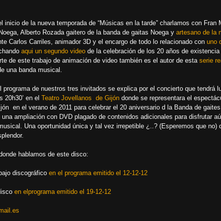
 inicio de la nueva temporada de “Músicas en la tarde” charlamos con Fran M
 Noega, Alberto Rozada gaitero de la banda de gaitas Noega y
artesano de la
te Carlos Carriles, animador 3D y el encargo de todo lo relacionado con
uno 
chando
aqui un segundo video
de la celebración de los 20 años de existencia 
rte de este trabajo de animación de video también es el autor de esta
serie r
a de una banda musical.
rograma de nuestros tres invitados se explica por el concierto que tendrá l
as 20h30’ en el
Teatro Jovellanos de Gijón
donde se representara el espectác
jón en el verano de 2011 para celebrar el 20 aniversario d la Banda de gaites
 y una ampliación con DVD plagado de contenidos adicionales para disfrutar a
 musical. Una oportunidad única y tal vez irrepetible ¿..? (Esperemos que no) d
splendor.
onde hablamos de este disco:
bajo discográfico
en el programa emitido el 12-12-12
disco
en elprograma emitido el 19-12-12
ail.es