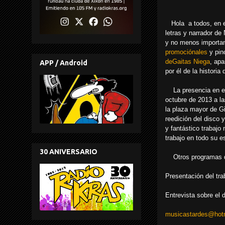
Hola a todos, en el
letras y narrador de
y no menos importan
promociónales
y pin
deGaitas Niega
, apa
APP / Android
por él de la histori
La presencia en el p
octubre de 2013 a l
la plaza mayor de Gi
reedición del disco
y fantástico trabajo
trabajo en todo su e
30 ANIVERSARIO
Otros programas d
Presentación del tra
Entrevista sobre el 
musicastardes@hotm