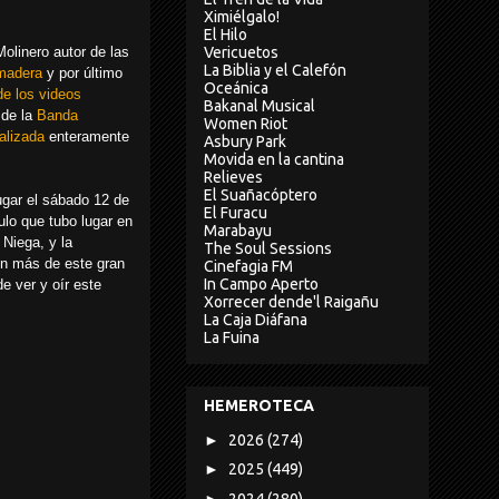
Ximiélgalo!
El Hilo
Vericuetos
olinero autor de las
La Biblia y el Calefón
 madera
y por último
Oceánica
de los videos
Bakanal Musical
de la
Banda
Women Riot
ealizada
enteramente
Asbury Park
Movida en la cantina
Relieves
El Suañacóptero
ugar el sábado 12 de
El Furacu
ulo que tubo lugar en
Marabayu
 Niega, y la
The Soul Sessions
ún más de este gran
Cinefagia FM
In Campo Aperto
e ver y oír este
Xorrecer dende'l Raigañu
La Caja Diáfana
La Fuina
HEMEROTECA
►
2026
(274)
►
2025
(449)
►
2024
(280)