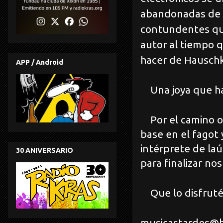
abandonadas de n
contundentes que
autor al tiempo q
hacer de Hauschk
APP / Android
Una joya que ha
Por el camino oi
base en el fagot 
intérprete de la
30 ANIVERSARIO
para finalizar n
Que lo disfrutéi
musicastardes@h