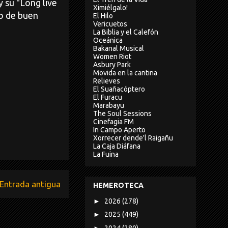
 su "Long live
Ximiélgalo!
o de buen
El Hilo
Vericuetos
La Biblia y el Calefón
Oceánica
Bakanal Musical
Women Riot
Asbury Park
Movida en la cantina
Relieves
El Suañacóptero
El Furacu
Marabayu
The Soul Sessions
Cinefagia FM
In Campo Aperto
Xorrecer dende'l Raigañu
La Caja Diáfana
La Fuina
Entrada antigua
HEMEROTECA
►
2026
(278)
►
2025
(449)
►
2024
(280)