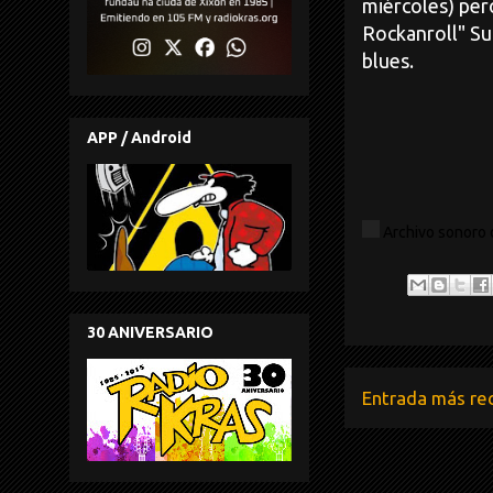
miércoles) per
Rockanroll" Su
blues.
APP / Android
Saludos 
Archivo sonoro 
30 ANIVERSARIO
Entrada más re