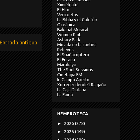
Ximiélgalo!
El Hilo
Vericuetos
La Biblia y el Calefón
Oceánica
Bakanal Musical
Women Riot
Asbury Park
Entrada antigua
Movida en la cantina
Relieves
El Suañacóptero
El Furacu
Marabayu
The Soul Sessions
Cinefagia FM
In Campo Aperto
Xorrecer dende'l Raigañu
La Caja Diáfana
La Fuina
HEMEROTECA
►
2026
(278)
►
2025
(449)
►
2024
(280)