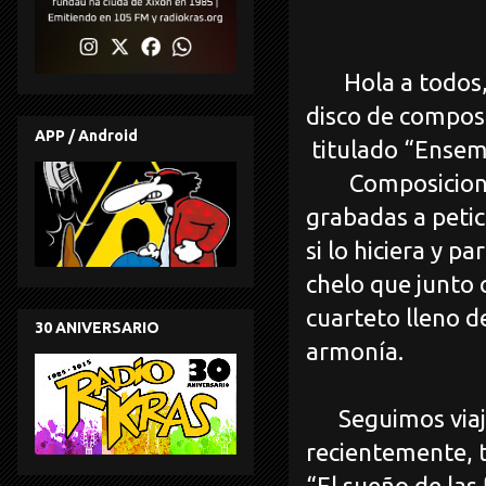
Hola a todos
disco de composi
APP / Android
titulado “Ensem
Composicione
grabadas a petic
si lo hiciera y p
chelo que junto
cuarteto lleno d
30 ANIVERSARIO
armonía.
Seguimos viaj
recientemente, t
“El sueño de las 