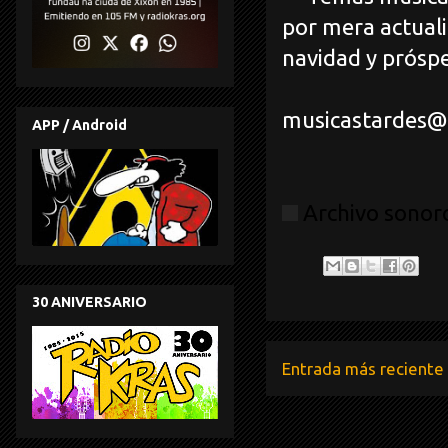
por mera actual
navidad y prósp
Salud y s
musicastardes@
APP / Android
Archivo sonoro
30 ANIVERSARIO
Entrada más reciente