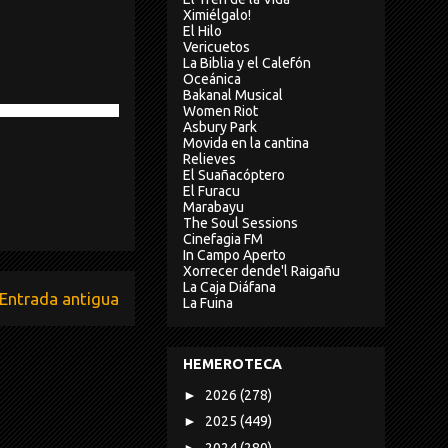
Ximiélgalo!
El Hilo
Vericuetos
La Biblia y el Calefón
Oceánica
Bakanal Musical
Women Riot
Asbury Park
Movida en la cantina
Relieves
El Suañacóptero
El Furacu
Marabayu
The Soul Sessions
Cinefagia FM
In Campo Aperto
Xorrecer dende'l Raigañu
La Caja Diáfana
Entrada antigua
La Fuina
HEMEROTECA
►
2026
(278)
►
2025
(449)
►
2024
(280)