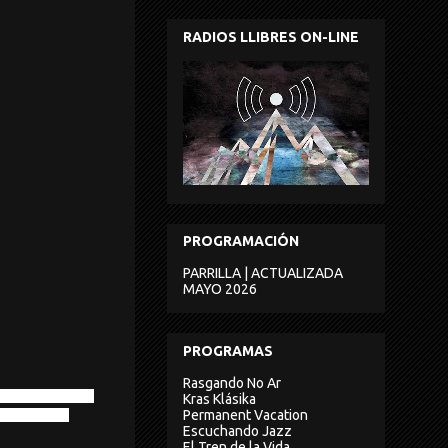
RADIOS LLIBRES ON-LINE
PROGRAMACIÓN
PARRILLA | ACTUALIZADA
MAYO 2026
PROGRAMAS
Rasgando No Ar
– Magma – Richard
Kras Klásika
Permanent Vacation
Half the Sky
Escuchando Jazz
El Tren de la Vida