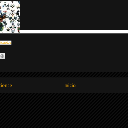
ricuetos
ciente
Inicio