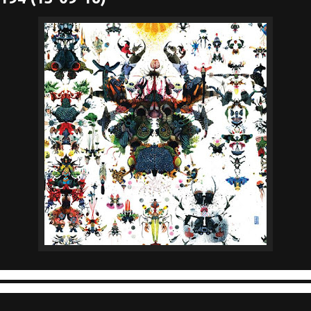
016: No Noise No Reduction – Pixvae – Nippon Eldorado Kabarett – Cicala Mvta 
a/Masami Akita – Uz Jsme Doma – Apollonius Abraham Schwarz – Upsilon Acrux – 