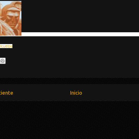
ricuetos
ciente
Inicio