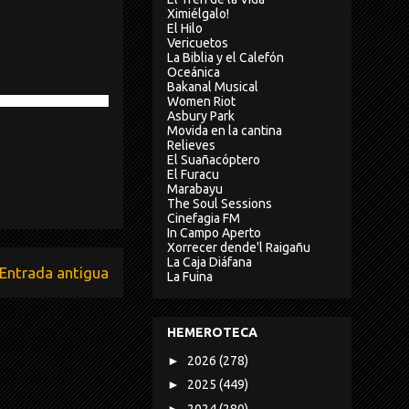
Ximiélgalo!
El Hilo
Vericuetos
La Biblia y el Calefón
Oceánica
Bakanal Musical
Women Riot
Asbury Park
Movida en la cantina
Relieves
El Suañacóptero
El Furacu
Marabayu
The Soul Sessions
Cinefagia FM
In Campo Aperto
Xorrecer dende'l Raigañu
La Caja Diáfana
Entrada antigua
La Fuina
HEMEROTECA
►
2026
(278)
►
2025
(449)
►
2024
(280)