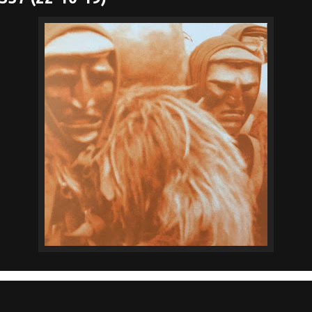
gs – Gaute Granli – Urd J. Pedersen – Chlorine – Mordan Jaikel – Het – Furious P