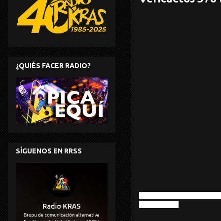
¿QUIÉS FACER RADIO?
SÍGUENOS EN RRSS
Eddie Gale – Giles, Giles & F
Spratleys Japs