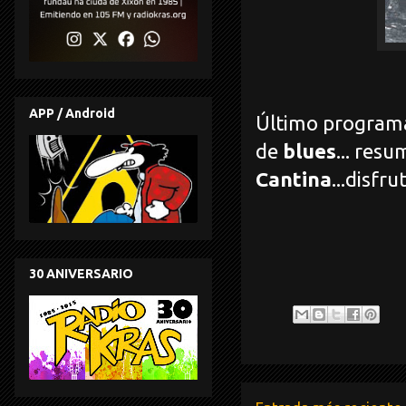
APP / Android
Último programa
de
blues
... res
Cantina
...disfru
30 ANIVERSARIO