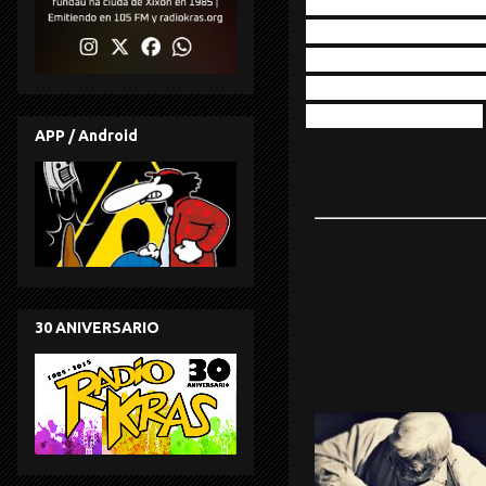
Durrant, Paul Loven
Phil Minton, Ivor K
Wachsmann, Jean-Mi
Liavik Solberg, Ray 
Jun Trun Gor - ASA
APP / Android
30 ANIVERSARIO