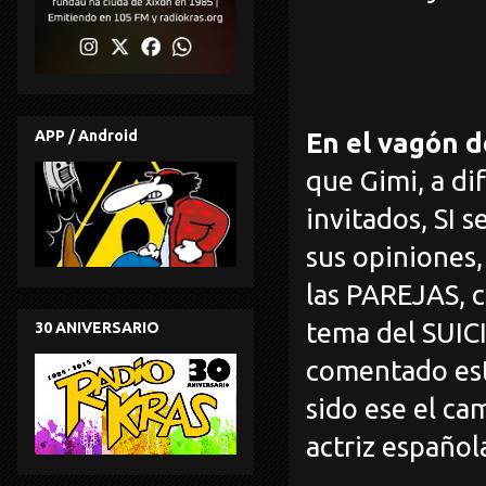
APP / Android
En el vagón d
que Gimi, a di
invitados, SI s
sus opiniones
las PAREJAS, 
tema del SUIC
30 ANIVERSARIO
comentado est
sido ese el ca
actriz españo