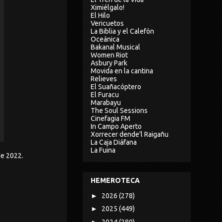
Ximiélgalo!
El Hilo
Vericuetos
La Biblia y el Calefón
Oceánica
Bakanal Musical
Women Riot
Asbury Park
Movida en la cantina
Relieves
El Suañacóptero
El Furacu
Marabayu
The Soul Sessions
Cinefagia FM
In Campo Aperto
Xorrecer dende'l Raigañu
La Caja Diáfana
La Fuina
e 2022.
HEMEROTECA
►
2026
(278)
►
2025
(449)
►
2024
(280)