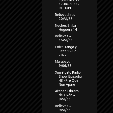
17-06-2022 ·
DE JUPI...
RelievesKras ~
20/VI/22
Noches En La
Hoguera 14
Relieves ~
16/VI/22
Entre Tango y
Jazz 15-06-
2022
Marabayu
9/06/22
Ximiélgalo Radio
Show Episodiu
48 - Pre Que
Nun Apare
Ateneo Obrero
de Xixón ~
9/VI/22
Relieves ~
9/VI/22