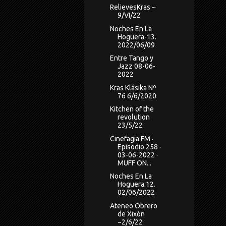
RelievesKras ~
9/VI/22
Noches En La
Hoguera-13.
2022/06/09
Entre Tango y
Jazz 08-06-
2022
Kras Klásika Nº
76 6/6/2020
Kitchen of the
revolution
23/5/22
Cinefagia FM ·
Episodio 258 ·
03-06-2022 ·
MUFF ON...
Noches En La
Hoguera.12.
02/06/2022
Ateneo Obrero
de Xixón
~2/6/22