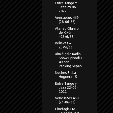
Entre Tango Y
Jazz 29 06
2022
Vericuetos 469
(28-06-22)
Ateneo Obrero
de Xixón
~23/6/22
Relieves ~
23/VI/22
Ximiélgalo Radio
Show Episodiu
49 con
Ranking Sepah
Noches En La
Hoguera 15
Entre Tango y
Jazz 22-06-
2022
Vericuetos 468
(21-06-22)
Cinefagia FM ·
Episodio 259 ·