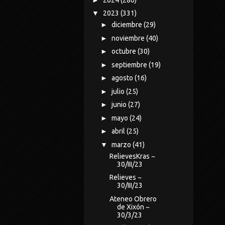
▼
2023
(331)
►
diciembre
(29)
►
noviembre
(40)
►
octubre
(30)
►
septiembre
(19)
►
agosto
(16)
►
julio
(25)
►
junio
(27)
►
mayo
(24)
►
abril
(25)
▼
marzo
(41)
RelievesKras ~
30/III/23
Relieves ~
30/III/23
Ateneo Obrero
de Xixón ~
30/3/23