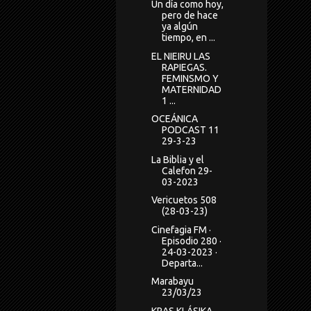
Un día como hoy,
pero de hace
ya algún
tiempo, en ...
EL NIEIRU LAS
RAPIEGAS.
FEMINSMO Y
MATERNIDAD
1 ...
OCEÁNICA
PODCAST 11
29-3-23
La Biblia y el
Calefon 29-
03-2023
Vericuetos 508
(28-03-23)
Cinefagia FM ·
Episodio 280 ·
24-03-2023 ·
Departa...
Marabayu
23/03/23
KRAS KLÁSIKA