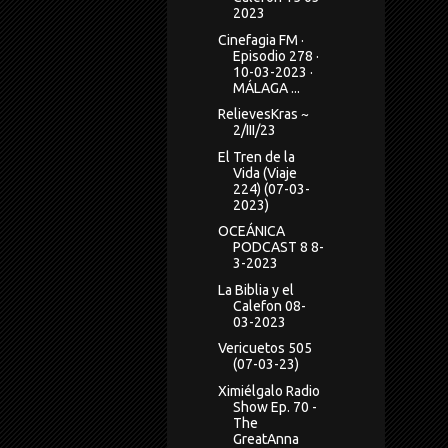
2023
Cinefagia FM ·
Episodio 278 ·
10-03-2023 ·
MÁLAGA ...
RelievesKras ~
2/III/23
El Tren de la
Vida (Viaje
224) (07-03-
2023)
OCEÁNICA
PODCAST 8 8-
3-2023
La Biblia y el
Calefon 08-
03-2023
Vericuetos 505
(07-03-23)
Ximiélgalo Radio
Show Ep. 70 -
The
GreatAnna