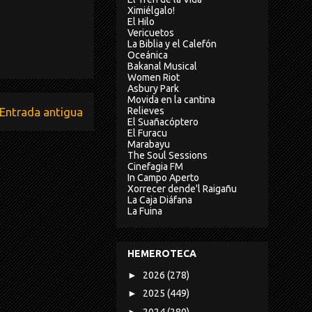
Ximiélgalo!
El Hilo
Vericuetos
La Biblia y el Calefón
Oceánica
Bakanal Musical
Women Riot
Asbury Park
Movida en la cantina
Relieves
Entrada antigua
El Suañacóptero
El Furacu
Marabayu
The Soul Sessions
Cinefagia FM
In Campo Aperto
Xorrecer dende'l Raigañu
La Caja Diáfana
La Fuina
HEMEROTECA
►
2026
(278)
►
2025
(449)
►
2024
(280)