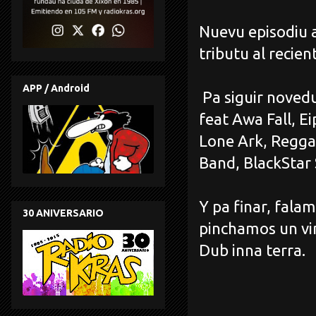
Nuevu episodiu a
tributu al recie
APP / Android
Pa siguir noved
feat Awa Fall, Ei
Lone Ark, Regga
Band, BlackStar 
Y pa finar, fala
30 ANIVERSARIO
pinchamos un vi
Dub inna terra.