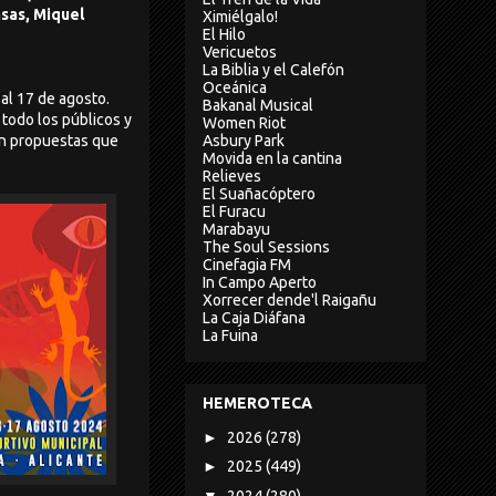
sas, Miquel
Ximiélgalo!
El Hilo
Vericuetos
La Biblia y el Calefón
Oceánica
al 17 de agosto.
Bakanal Musical
 todo los públicos y
Women Riot
Asbury Park
on propuestas que
Movida en la cantina
Relieves
El Suañacóptero
El Furacu
Marabayu
The Soul Sessions
Cinefagia FM
In Campo Aperto
Xorrecer dende'l Raigañu
La Caja Diáfana
La Fuina
HEMEROTECA
►
2026
(278)
►
2025
(449)
▼
2024
(280)