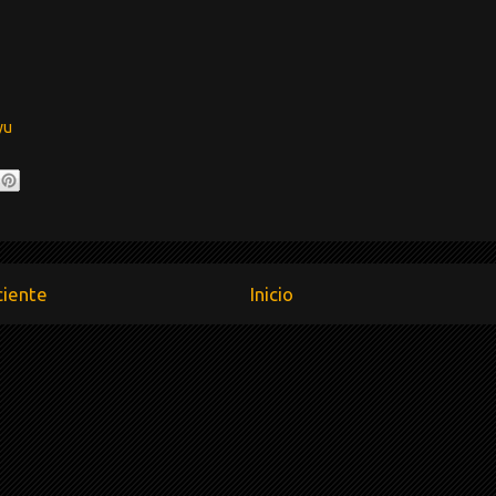
yu
ciente
Inicio