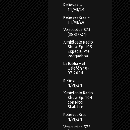
Relieves ~
11/VII/24
RelievesKras ~
11/VII/24
Vericuetos 573
(09-07-24)
Ximiélgalo Radio
Show Ep. 105
Especial Pre
Reggaeboa
La Biblia y el
Calefón 10-
07-2024
Relieves ~
4/VII/24
Ximiélgalo Radio
Show Ep. 104
con Ritxi
Skatalite ...
RelievesKras ~
4/VII/24
Vericuetos 572