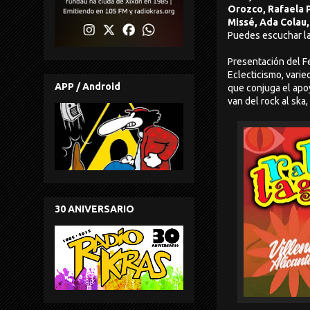
Orozco, Rafaela P
Missé, Ada Colau,
Puedes escuchar la
Presentación del F
Eclecticismo, varie
APP / Android
que conjuga el apo
van del rock al ska,
30 ANIVERSARIO