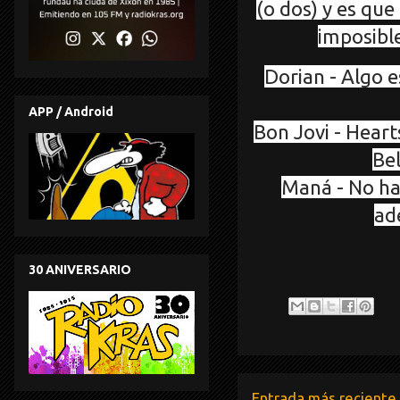
(o dos) y es qu
imposibl
Dorian - Algo e
APP / Android
Bon Jovi - Heart
Bel
Maná - No ha 
ad
30 ANIVERSARIO
Entrada más reciente