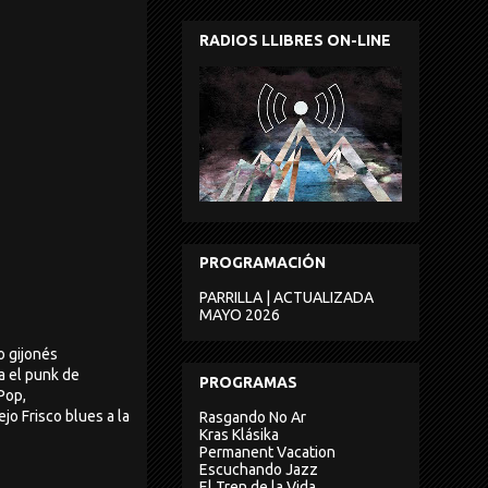
RADIOS LLIBRES ON-LINE
PROGRAMACIÓN
PARRILLA | ACTUALIZADA
MAYO 2026
o gijonés
a el punk de
PROGRAMAS
Pop,
o Frisco blues a la
Rasgando No Ar
Kras Klásika
Permanent Vacation
Escuchando Jazz
El Tren de la Vida