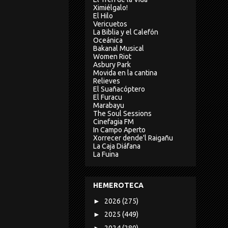
Ximiélgalo!
El Hilo
Vericuetos
La Biblia y el Calefón
Oceánica
Bakanal Musical
Women Riot
Asbury Park
Movida en la cantina
Relieves
El Suañacóptero
El Furacu
Marabayu
The Soul Sessions
Cinefagia FM
In Campo Aperto
Xorrecer dende'l Raigañu
La Caja Diáfana
La Fuina
HEMEROTECA
►
2026
(275)
►
2025
(449)
►
2024
(280)