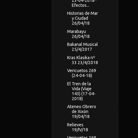
23-04-2018 ·
Efectos...
Historias de Mar
y Ciudad
26/04/18
Marabayu
26/04/18
Bakanal Musical
25/4/2017
Kras Klasika nº
33 23/4/2018
Vericuetos 269
(24-04-18)
El Tren de la
Vida (Viaje
143) (17-04-
2018)
Ateneo Obrero
de Xixón
19/04/18
Relieves
19/IV/18
Vericuetos 268