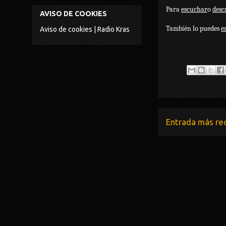
Para
escuchar
o
desc
AVISO DE COOKIES
También lo puedes
e
Aviso de cookies | Radio Kras
Entrada más re