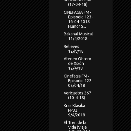
(17-04-18)
CINEFAGIA FM ·
Episodio 123 ·
16-04-2018 ·
Humor S...
Bakanal Musical
11/4/2018
Relieves
12/IV/18
Ateneo Obrero
de Xixón
12/4/18
Cinefagia FM ·
Episodio 122 ·
02/04/18
Vericuetos 267
(10-4-18)
Kras Klasika
Nº32
9/4/2018
El Tren de la
Vida (Viaje