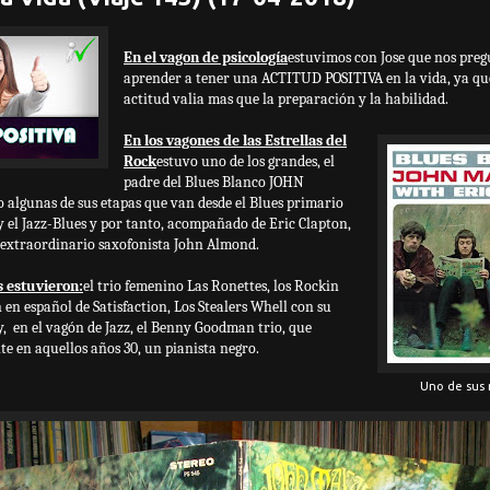
En el vagon de psicología
estuvimos con Jose que nos pregu
aprender a tener una ACTITUD POSITIVA en la vida, ya que
actitud valia mas que la preparación y la habilidad.
En los vagones de las Estrellas del
Rock
estuvo uno de los grandes, el
padre del Blues Blanco JOHN
algunas de sus etapas que van desde el Blues primario
y el Jazz-Blues y por tanto, acompañado de Eric Clapton,
l extraordinario saxofonista John Almond.
s estuvieron:
el trio femenino Las Ronettes, los Rockin
 en español de Satisfaction, Los Stealers Whell con su
y, en el vagón de Jazz, el Benny Goodman trio, que
nte en aquellos años 30, un pianista negro.
Uno de sus 