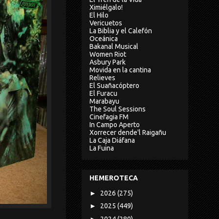
Ximiélgalo!
El Hilo
Vericuetos
La Biblia y el Calefón
Oceánica
Bakanal Musical
Women Riot
Asbury Park
Movida en la cantina
Relieves
El Suañacóptero
El Furacu
Marabayu
The Soul Sessions
Cinefagia FM
In Campo Aperto
Xorrecer dende'l Raigañu
La Caja Diáfana
La Fuina
HEMEROTECA
►
2026
(275)
►
2025
(449)
►
2024
(280)