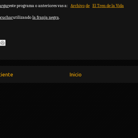
argar
este programa o anteriores vas a:
Archivo
de
El Tren de la Vida
scuchar
utilizando
la franja negra
.
ciente
Inicio