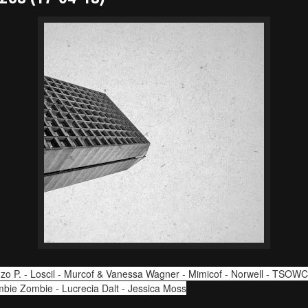
o P. - Loscil - Murcof & Vanessa Wagner - Mimicof - Norwell - TSOW
mbie Zombie - Lucrecia Dalt - Jessica Moss