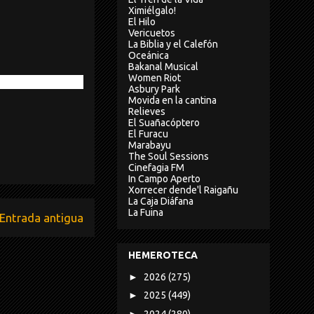
Ximiélgalo!
El Hilo
Vericuetos
La Biblia y el Calefón
Oceánica
Bakanal Musical
Women Riot
Asbury Park
Movida en la cantina
Relieves
El Suañacóptero
El Furacu
Marabayu
The Soul Sessions
Cinefagia FM
In Campo Aperto
Xorrecer dende'l Raigañu
La Caja Diáfana
La Fuina
Entrada antigua
HEMEROTECA
►
2026
(275)
►
2025
(449)
►
2024
(280)