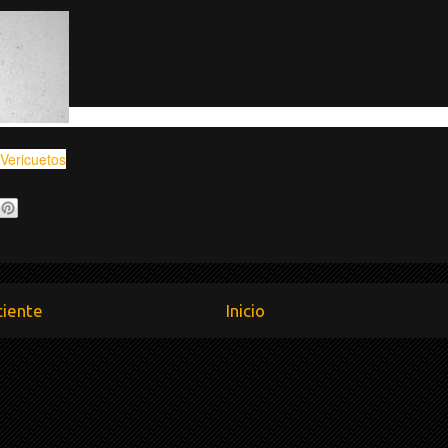
Vericuetos
ciente
Inicio