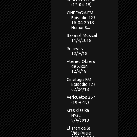
(17-04-18)
CINEFAGIA FM ·
Episodio 123 ·
16-04-2018 ·
Humor S...
Bakanal Musical
11/4/2018
Relieves
12/IV/18
Ateneo Obrero
de Xixón
12/4/18
Cinefagia FM ·
Episodio 122 ·
02/04/18
Vericuetos 267
(10-4-18)
Kras Klasika
Nº32
9/4/2018
El Tren de la
Vida (Viaje