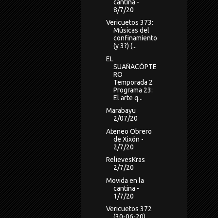
cantina -
8/7/20
Vericuetos 373:
Músicas del
confinamiento
(y 3?) (...
EL
SUAÑACÓPTE
RO
Temporada 2
Programa 23:
El arte q...
Marabayu
2/07/20
Ateneo Obrero
de Xixón -
2/7/20
RelievesKras
2/7/20
Movida en la
cantina -
1/7/20
Vericuetos 372
(30-06-20)