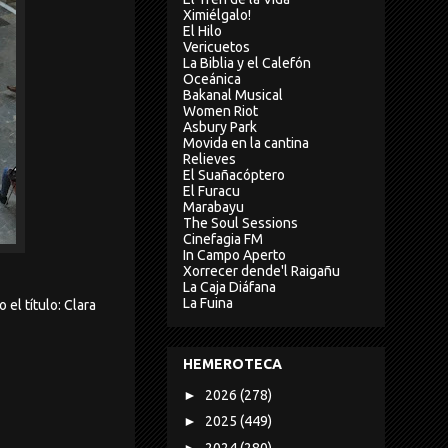
Ximiélgalo!
El Hilo
Vericuetos
La Biblia y el Calefón
Oceánica
Bakanal Musical
Women Riot
Asbury Park
Movida en la cantina
Relieves
El Suañacóptero
El Furacu
Marabayu
The Soul Sessions
Cinefagia FM
In Campo Aperto
Xorrecer dende'l Raigañu
La Caja Diáfana
La Fuina
el título: Clara
HEMEROTECA
►
2026
(278)
►
2025
(449)
►
2024
(280)