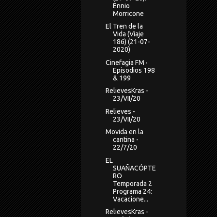
Ennio
Morricone
El Tren de la
Vida (Viaje
186) (21-07-
2020)
Cinefagia FM ·
Episodios 198
& 199
RelievesKras -
23/VII/20
Relieves -
23/VII/20
Movida en la
cantina -
22/7/20
EL
SUAÑACÓPTE
RO
Temporada 2
Programa 24:
Vacacione...
RelievesKras -