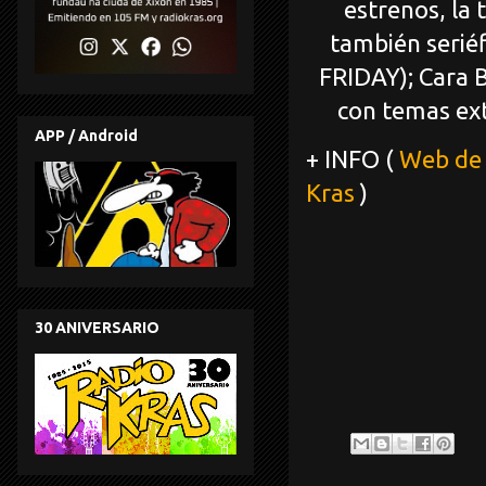
estrenos, la 
también serié
FRIDAY); Cara
con temas ext
APP / Android
+ INFO (
Web de 
Kras
)
30 ANIVERSARIO