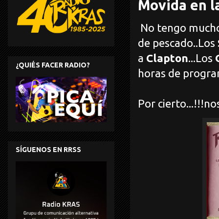
Movida en l
No tengo mucho 
de pescado..Los
a
Clapton
...Los
¿QUIÉS FACER RADIO?
horas de program
Por cierto...!!!nos
SÍGUENOS EN RRSS