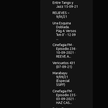
Entre Tango y
Jazz 15-09-21
RELIEVES ~
9/IX/21
Una Esquina
Doblada.
Pág.4. Versos
‘km 0’ - 12 09
...
Cinefagia FM ·
Episodio 236 ·
10-09-2021 ·
REEVE A...
Vericuetos 431
(07-09-21)
Marabayu
9/09/21
(Especial
SSIFF)
Cinefagia FM ·
Episodio 235 ·
03-09-2021 ·
HAZ CAS...