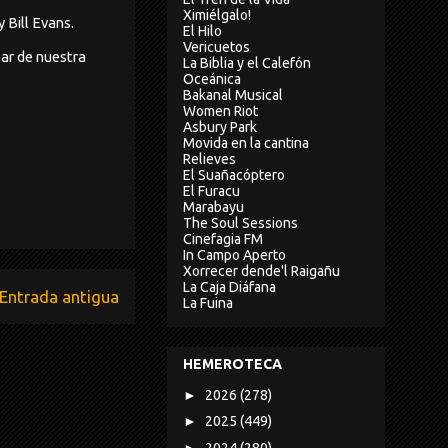
Ximiélgalo!
 Bill Evans.
El Hilo
Vericuetos
ar de nuestra
La Biblia y el Calefón
Oceánica
Bakanal Musical
Women Riot
Asbury Park
Movida en la cantina
Relieves
El Suañacóptero
El Furacu
Marabayu
The Soul Sessions
Cinefagia FM
In Campo Aperto
Xorrecer dende'l Raigañu
La Caja Diáfana
Entrada antigua
La Fuina
HEMEROTECA
►
2026
(278)
►
2025
(449)
►
2024
(280)