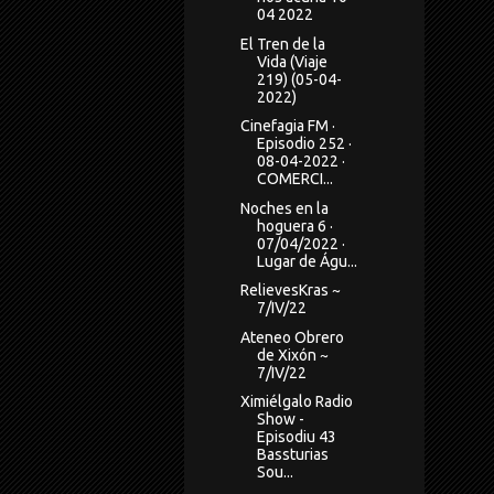
04 2022
El Tren de la
Vida (Viaje
219) (05-04-
2022)
Cinefagia FM ·
Episodio 252 ·
08-04-2022 ·
COMERCI...
Noches en la
hoguera 6 ·
07/04/2022 ·
Lugar de Águ...
RelievesKras ~
7/IV/22
Ateneo Obrero
de Xixón ~
7/IV/22
Ximiélgalo Radio
Show -
Episodiu 43
Bassturias
Sou...