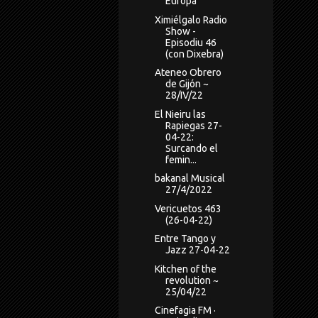
Europa
Ximiélgalo Radio
Show -
Episodiu 46
(con Dixebra)
Ateneo Obrero
de Gijón ~
28/IV/22
El Nieiru las
Rapiegas 27-
04-22:
Surcando el
femin...
bakanal Musical
27/4/2022
Vericuetos 463
(26-04-22)
Entre Tango y
Jazz 27-04-22
Kitchen of the
revolution ~
25/04/22
Cinefagia FM ·