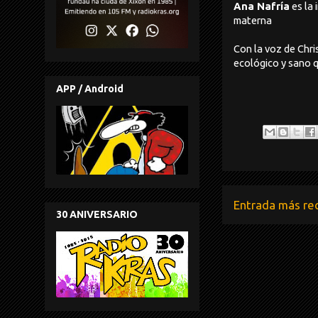
Ana Nafría
es la 
materna
Con la voz de Chri
ecológico y sano q
APP / Android
Entrada más re
30 ANIVERSARIO