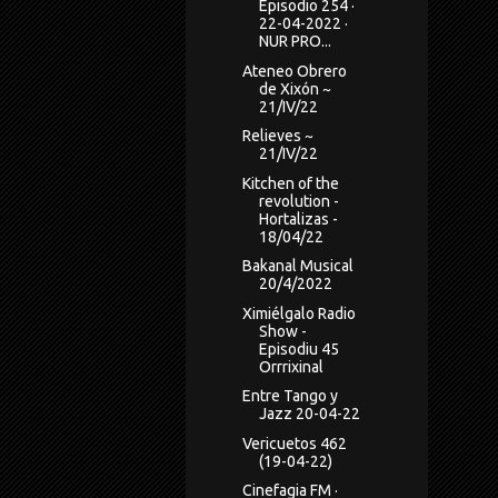
Episodio 254 ·
22-04-2022 ·
NUR PRO...
Ateneo Obrero
de Xixón ~
21/IV/22
Relieves ~
21/IV/22
Kitchen of the
revolution -
Hortalizas -
18/04/22
Bakanal Musical
20/4/2022
Ximiélgalo Radio
Show -
Episodiu 45
Orrrixinal
Entre Tango y
Jazz 20-04-22
Vericuetos 462
(19-04-22)
Cinefagia FM ·