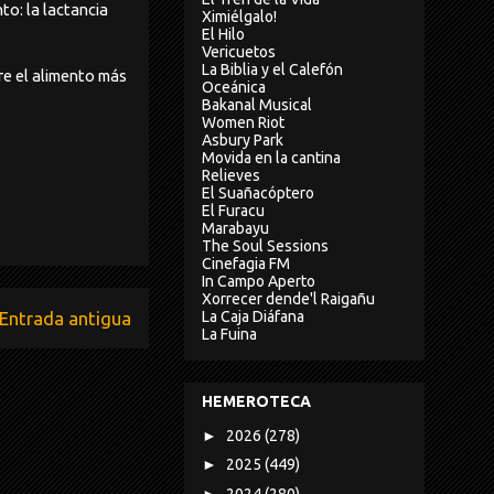
to: la lactancia
Ximiélgalo!
El Hilo
Vericuetos
La Biblia y el Calefón
re el alimento más
Oceánica
Bakanal Musical
Women Riot
Asbury Park
Movida en la cantina
Relieves
El Suañacóptero
El Furacu
Marabayu
The Soul Sessions
Cinefagia FM
In Campo Aperto
Xorrecer dende'l Raigañu
La Caja Diáfana
Entrada antigua
La Fuina
HEMEROTECA
►
2026
(278)
►
2025
(449)
►
2024
(280)