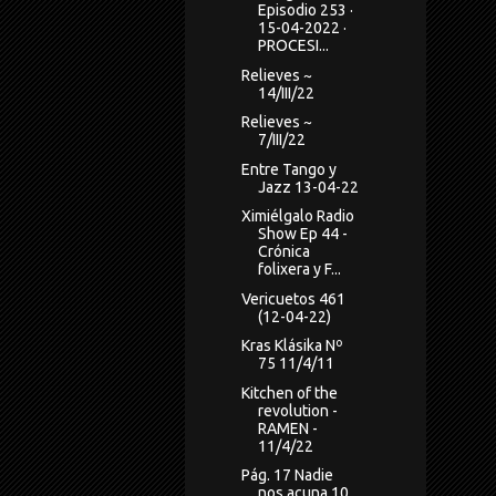
Episodio 253 ·
15-04-2022 ·
PROCESI...
Relieves ~
14/III/22
Relieves ~
7/III/22
Entre Tango y
Jazz 13-04-22
Ximiélgalo Radio
Show Ep 44 -
Crónica
folixera y F...
Vericuetos 461
(12-04-22)
Kras Klásika Nº
75 11/4/11
Kitchen of the
revolution -
RAMEN -
11/4/22
Pág. 17 Nadie
nos acuna 10