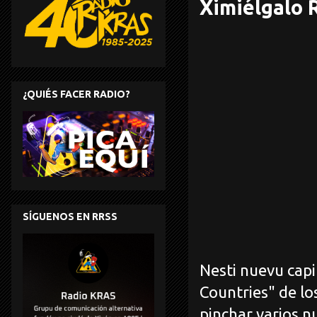
Ximiélgalo R
¿QUIÉS FACER RADIO?
SÍGUENOS EN RRSS
Nesti nuevu capi
Countries" de l
pinchar varios n