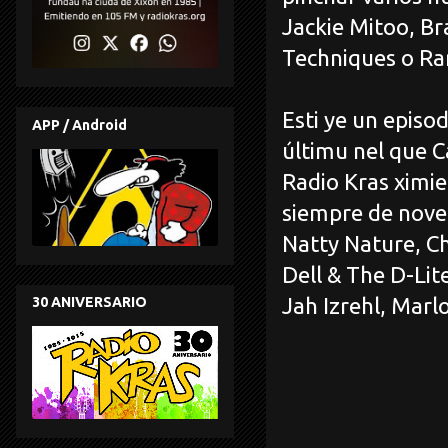
Jackie Mitoo, Br
Techniques o Ra
Esti ye un episo
APP / Android
últimu nel que 
Radio Kras ximi
siempre de noved
Natty Nature, Ch
Dell & The D-Lit
Jah Izrehl, Marl
30 ANIVERSARIO