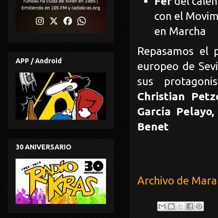
Fer
del cale
con el Movim
en Marcha
Repasamos el p
APP / Android
europeo de Sevi
sus protagoni
Christian Petz
García Pelayo,
Benet
30 ANIVERSARIO
Archivo de Mar