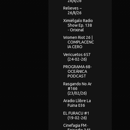
26/II/26
Relieves ~
26/II/26
Ximiélgalo Radio
Show Ep. 138
- Orixinal
Women Riot 26 |
COMPLACENC
IA CERO
Vericuetos 657
(24-02-26)
PROGRAMA 68-
OCEÁNICA
PODCAST
Rasgando No Ar
#166
(23/02/26)
Aradio Llibre La
Fuina 036
EL FURACU #1
(19-02-26)
Cinefagia FM ·