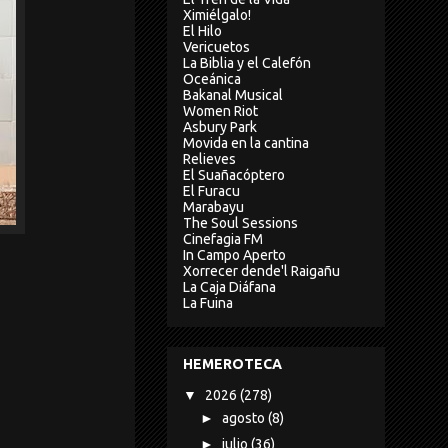
Ximiélgalo!
El Hilo
Vericuetos
La Biblia y el Calefón
Oceánica
Bakanal Musical
Women Riot
Asbury Park
Movida en la cantina
Relieves
El Suañacóptero
El Furacu
Marabayu
The Soul Sessions
Cinefagia FM
In Campo Aperto
Xorrecer dende'l Raigañu
La Caja Diáfana
La Fuina
HEMEROTECA
▼
2026
(278)
►
agosto
(8)
►
julio
(36)