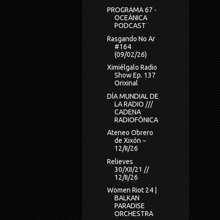
PROGRAMA 67 -
OCEÁNICA
PODCAST
Rasgando No Ar
#164
(09/02/26)
Ximiélgalo Radio
Show Ep. 137
Orixinal
DÍA MUNDIAL DE
LA RADIO ///
CADENA
RADIOFÓNICA
Ateneo Obrero
de Xixón ~
12/II/26
Relieves
30/XII/21 //
12/II/26
Women Riot 24 |
BALKAN
PARADISE
ORCHESTRA