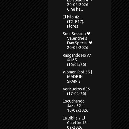
Episodio 341 ·
20-02-2026 ·
Cine ha...
El hilo 42
(T2_E17):
Flores
Soul Session 🖤
Valentine's
Day Special 🖤
20-02-2026
Rasgando No Ar
#165
(16/02/26)
Women Riot 25 |
MADE IN
SPAIN 2
Vericuetos 656
(17-02-26)
Escuchando
Jazz 32 -
16/02/2026
La Biblia Y El
Calefón 18-
02-2026