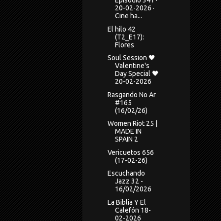
Episodio 341 ·
20-02-2026 ·
Cine ha...
El hilo 42
(T2_E17):
Flores
Soul Session 🖤
Valentine's
Day Special 🖤
20-02-2026
Rasgando No Ar
#165
(16/02/26)
Women Riot 25 |
MADE IN
SPAIN 2
Vericuetos 656
(17-02-26)
Escuchando
Jazz 32 -
16/02/2026
La Biblia Y El
Calefón 18-
02-2026