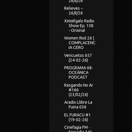
26/II/26
Relieves ~
26/II/26
Ximiélgalo Radio
Show Ep. 138
- Orixinal
Women Riot 26 |
COMPLACENC
IA CERO
Vericuetos 657
(24-02-26)
PROGRAMA 68-
OCEÁNICA
PODCAST
Rasgando No Ar
#166
(23/02/26)
Aradio Llibre La
Fuina 036
EL FURACU #1
(19-02-26)
Cinefagia FM ·