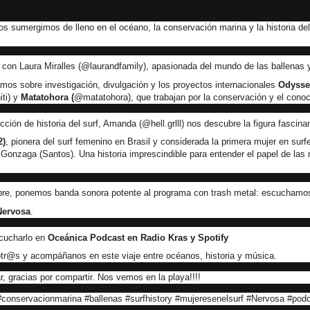
s sumergimos de lleno en el océano, la conservación marina y la historia del
n Laura Miralles (@laurandfamily), apasionada del mundo de las ballenas y 
mos sobre investigación, divulgación y los proyectos internacionales
Odyssey
iti) y
Matatohora (
@matatohora), que trabajan por la conservación y el cono
ción de historia del surf, Amanda (@hell.grlll) nos descubre la figura fascin
2)
, pionera del surf femenino en Brasil y considerada la primera mujer en surfe
 Gonzaga (Santos). Una historia imprescindible para entender el papel de las 
e, ponemos banda sonora potente al programa con trash metal: escuchamos
Nervosa
.
cucharlo en
Oceánica Podcast en Radio Kras y Spotify
r@s y acompáñanos en este viaje entre océanos, historia y música.
, gracias por compartir. Nos vemos en la playa!!!!
onservacionmarina #ballenas #surfhistory #mujeresenelsurf #Nervosa #pod