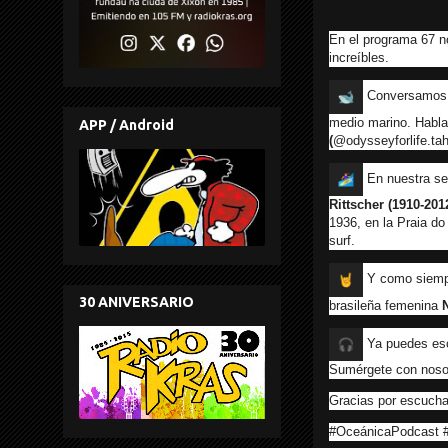
En el programa 67 no
increíbles.
Conversamos co
medio marino. Habla
APP / Android
(
@odysseyforlife.tah
En nuestra sec
Rittscher (1910-201
1936, en la Praia do
surf.
Y como siempr
30 ANIVERSARIO
brasileña femenina
Ya puedes es
Sumérgete con nosot
Gracias por escuchar
#OceánicaPodcast #c