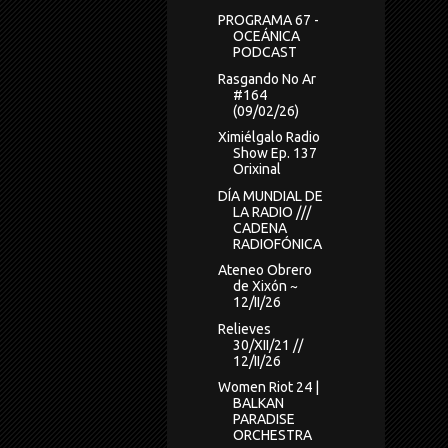
PROGRAMA 67 -
OCEÁNICA
PODCAST
Rasgando No Ar
#164
(09/02/26)
Ximiélgalo Radio
Show Ep. 137
Orixinal
DÍA MUNDIAL DE
LA RADIO ///
CADENA
RADIOFÓNICA
Ateneo Obrero
de Xixón ~
12/II/26
Relieves
30/XII/21 //
12/II/26
Women Riot 24 |
BALKAN
PARADISE
ORCHESTRA