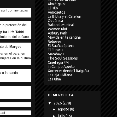
Ximiélgalo!
El Hilo
 surf con invitadas
Vericuetos
La Biblia y el Calefón
Oceánica
Bakanal Musical
la protección del
Women Riot
 for Life Tahiti
Asbury Park
cimiento del océano.
Movida en la cantina
Relieves
El Suañacóptero
ante de
Margot
El Furacu
ar en el país, en
Marabayu
The Soul Sessions
mujeres en la cultura
Cinefagia FM
In Campo Aperto
Xorrecer dende'l Raigañu
 a la banda
La Caja Diáfana
La Fuina
HEMEROTECA
▼
2026
(278)
►
agosto
(8)
cast
►
julio
(36)