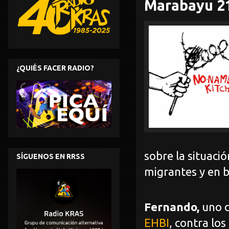
Marabayu 2
¿QUIÉS FACER RADIO?
sobre la situaci
SÍGUENOS EN RRSS
migrantes y en b
Fernando,
uno d
EHBI
, contra lo