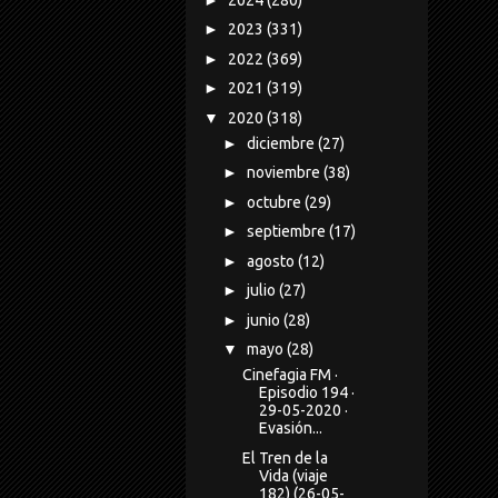
►
2023
(331)
►
2022
(369)
►
2021
(319)
▼
2020
(318)
►
diciembre
(27)
►
noviembre
(38)
►
octubre
(29)
►
septiembre
(17)
►
agosto
(12)
►
julio
(27)
►
junio
(28)
▼
mayo
(28)
Cinefagia FM ·
Episodio 194 ·
29-05-2020 ·
Evasión...
El Tren de la
Vida (viaje
182) (26-05-