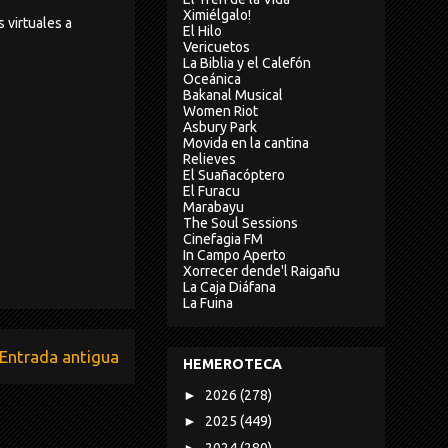
Ximiélgalo!
 virtuales a
El Hilo
Vericuetos
La Biblia y el Calefón
Oceánica
Bakanal Musical
Women Riot
Asbury Park
Movida en la cantina
Relieves
El Suañacóptero
El Furacu
Marabayu
The Soul Sessions
Cinefagia FM
In Campo Aperto
Xorrecer dende'l Raigañu
La Caja Diáfana
La Fuina
Entrada antigua
HEMEROTECA
►
2026
(278)
►
2025
(449)
►
2024
(280)